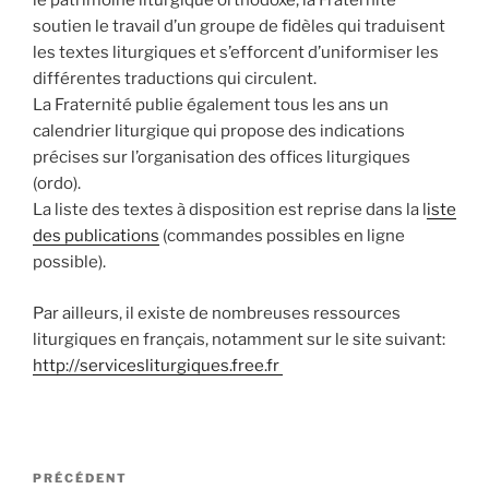
le patrimoine liturgique orthodoxe, la Fraternité
soutien le travail d’un groupe de fidèles qui traduisent
les textes liturgiques et s’efforcent d’uniformiser les
différentes traductions qui circulent.
La Fraternité publie également tous les ans un
calendrier liturgique qui propose des indications
précises sur l’organisation des offices liturgiques
(ordo).
La liste des textes à disposition est reprise dans la l
iste
des publications
(commandes possibles en ligne
possible).
Par ailleurs, il existe de nombreuses ressources
liturgiques en français, notamment sur le site suivant:
http://servicesliturgiques.free.fr
Navigation
Article
PRÉCÉDENT